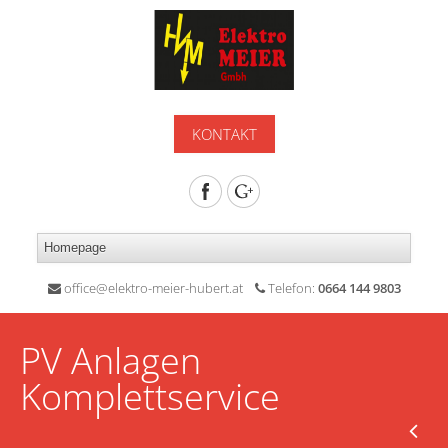
KONTAKT
office@elektro-meier-hubert.at
Telefon:
0664 144 9803
PV Anlagen
Komplettservice