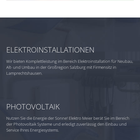
ELEKTROINSTALLATIONEN
Wir bieten Komplettleistung im Bereich Elektroinstallation für Neubau,
Alt- und Umbau in der Großregion Salzburg mit Firmensitz in
Lamprechtshausen.
PHOTOVOLTAIK
Nutzen Sie die Energie der Sonne! Elektro Meier berät Sie im Bereich
der Photovoltaik Systeme und erledigt zuverlässig den Einbau und
Service Ihres Energiesystems.