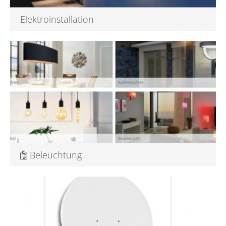
Elektroinstallation
Elektro Installationen . Modern . Zuverlässig Sie brauchen einen
verl...
Mehr darüber
Beleuchtung
Innenbeleuchtung . Aussenbeleuchtung . Lampen . Verkauf
Lampen vom Ele...
Mehr darüber