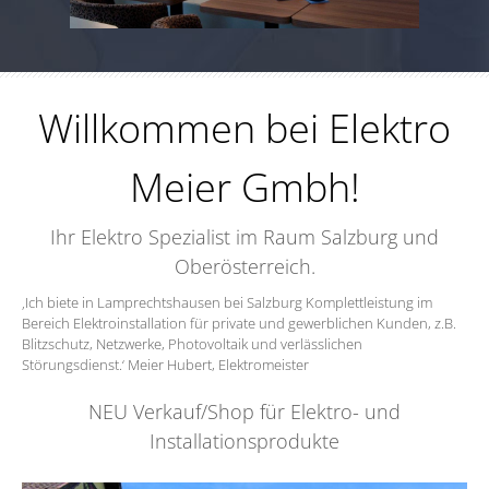
Willkommen bei Elektro
Meier Gmbh!
Ihr Elektro Spezialist im Raum Salzburg und
Oberösterreich.
‚Ich biete in Lamprechtshausen bei Salzburg Komplettleistung im
Bereich Elektroinstallation für private und gewerblichen Kunden, z.B.
Blitzschutz, Netzwerke, Photovoltaik und verlässlichen
Störungsdienst.‘
Meier Hubert, Elektromeister
NEU Verkauf/Shop für Elektro- und
Installationsprodukte