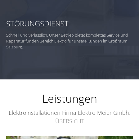
STÖRUNGSDIENST
Schnell und verlässlich. Unser Betrieb bietet komplettes Service und
Reparatur für den Bereich Elektro für unsere Kunden im Großraum
Salzburg.
Leistungen
Elektroinstallationen Firma Elektro Meier Gmbh.
ÜBERSICHT